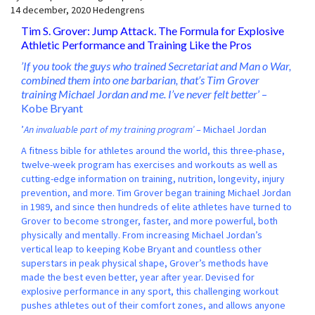
14 december, 2020
Hedengrens
Tim S. Grover: Jump Attack. The Formula for Explosive
Athletic Performance and Training Like the Pros
’If you took the guys who trained Secretariat and Man o War,
combined them into one barbarian, that’s Tim Grover
training Michael Jordan and me. I’ve never felt better
’ –
Kobe Bryant
’
An invaluable part of my training program’
– Michael Jordan
A fitness bible for athletes around the world, this three-phase,
twelve-week program has exercises and workouts as well as
cutting-edge information on training, nutrition, longevity, injury
prevention, and more. Tim Grover began training Michael Jordan
in 1989, and since then hundreds of elite athletes have turned to
Grover to become stronger, faster, and more powerful, both
physically and mentally. From increasing Michael Jordan’s
vertical leap to keeping Kobe Bryant and countless other
superstars in peak physical shape, Grover’s methods have
made the best even better, year after year. Devised for
explosive performance in any sport, this challenging workout
pushes athletes out of their comfort zones, and allows anyone