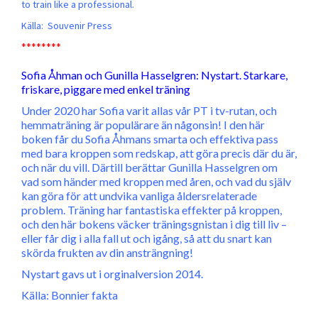
to train like a professional.
Källa: Souvenir Press
********
Sofia Åhman och Gunilla Hasselgren: Nystart. Starkare,
friskare, piggare med enkel träning
Under 2020 har Sofia varit allas vår PT i tv-rutan, och
hemmaträning är populärare än någonsin! I den här
boken får du Sofia Åhmans smarta och effektiva pass
med bara kroppen som redskap, att göra precis där du är,
och när du vill. Därtill berättar Gunilla Hasselgren om
vad som händer med kroppen med åren, och vad du själv
kan göra för att undvika vanliga åldersrelaterade
problem. Träning har fantastiska effekter på kroppen,
och den här bokens väcker träningsgnistan i dig till liv –
eller får dig i alla fall ut och igång, så att du snart kan
skörda frukten av din ansträngning!
Nystart gavs ut i orginalversion 2014.
Källa: Bonnier fakta