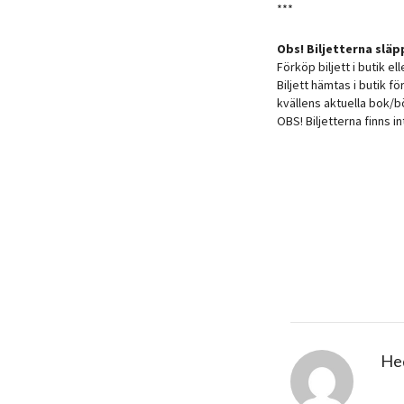
***
Obs! Biljetterna slä
Förköp biljett i butik e
Biljett hämtas i butik f
kvällens aktuella bok/b
OBS! Biljetterna finns in
He