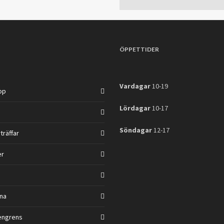
ÖPPETTIDER
Vardagar
10-19
op
Lördagar
10-17
Söndagar
12-17
träffar
er
na
ngrens