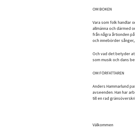
OM BOKEN
Vara som folk handlar o
allmänna och därmed om 
från några årtionden på
och innebörder sånger, 
Och vad det betyder att
som musik och dans beri
OM FÖRFATTAREN
Anders Hammarlund passa
avseenden. Han har arbe
till en rad gränsöversk
Välkommen