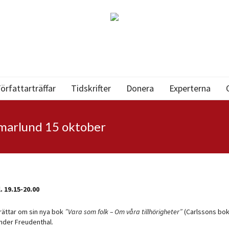
örfattarträffar
Tidskrifter
Donera
Experterna
marlund 15 oktober
 19.15-20.00
ättar om sin nya bok
”Vara som folk – Om våra tillhörigheter”
(Carlssons bokf
der Freudenthal.