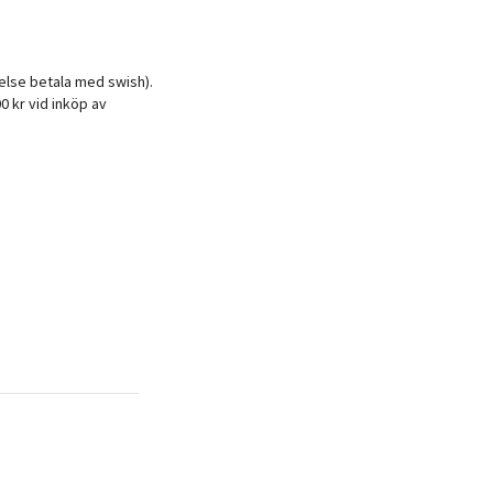
ftelse betala med swish).
0 kr vid inköp av