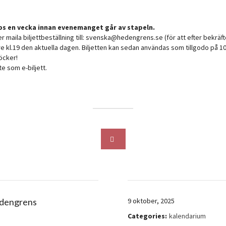
pps en vecka innan evenemanget går av stapeln.
ller maila biljettbeställning till: svenska@hedengrens.se (för att efter bekrä
öre kl.19 den aktuella dagen. Biljetten kan sedan användas som tillgodo på 10
öcker!
te som e-biljett.
dengrens
9 oktober, 2025
Categories:
kalendarium