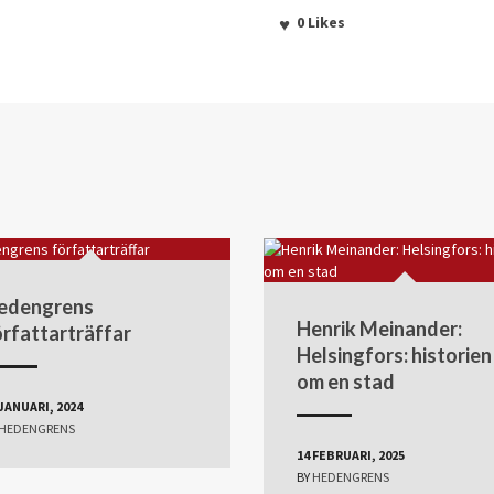
0
Likes
edengrens
Henrik Meinander:
örfattarträffar
Helsingfors: historien
om en stad
 JANUARI, 2024
HEDENGRENS
14 FEBRUARI, 2025
BY
HEDENGRENS