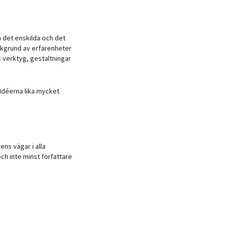
n det enskilda och det
akgrund av erfarenheter
s verktyg, gestaltningar
 Idéerna lika mycket
ns vägar i alla
ch inte minst författare