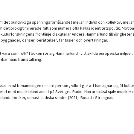
m det oundvikliga spänningsförhållandet mellan individ och kollektiv, mella
det brokigt minerade fält som numera ofta kallas identitetspolitik. Mot b
 kulturforskningens frontlinje diskuterar Anders Hammarlund tillhörigheten
byggnader, danser, berättelser, fantasier och övertalningar.
 vara som folk? I boken rör sig Hammarlund i vitt skilda europeiska miljöer.
kar hans framställning.
r in på benämningen en lärd person , vilket gör att han ägnar sig åt kulture
tat med musik bland annat på Sveriges Radio. Han är också själv musiker o
ridande böcker, senast Judiska städer (2021). Bosatt i Strängnäs.