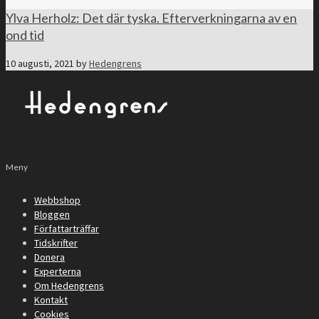
Ylva Herholz: Det där tyska. Efterverkningarna av en
ond tid
10 augusti, 2021
by
Hedengrens
Meny
Webbshop
Bloggen
Författarträffar
Tidskrifter
Donera
Experterna
Om Hedengrens
Kontakt
Cookies