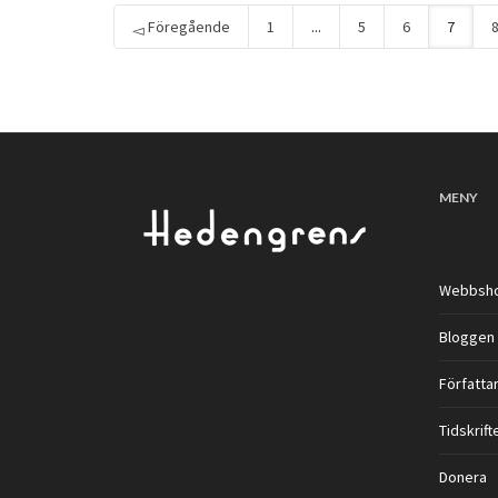
Föregående
1
...
5
6
7
MENY
Webbsh
Bloggen
Författar
Tidskrift
Donera