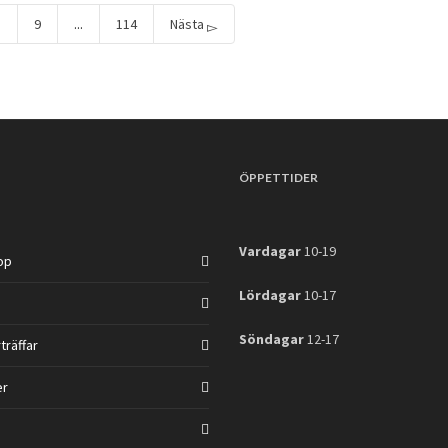
8
9
...
114
Nästa
ÖPPETTIDER
Vardagar
10-19
op
Lördagar
10-17
Söndagar
12-17
träffar
er