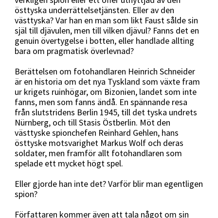
östtyska underrättelsetjänsten. Eller av den
västtyska? Var han en man som likt Faust sålde sin
själ till djävulen, men till vilken djävul? Fanns det en
genuin övertygelse i botten, eller handlade allting
bara om pragmatisk överlevnad?
Berättelsen om fotohandlaren Heinrich Schneider
är en historia om det nya Tyskland som växte fram
ur krigets ruinhögar, om Bizonien, landet som inte
fanns, men som fanns ändå. En spännande resa
från slutstridens Berlin 1945, till det tyska undrets
Nürnberg, och till Stasis Östberlin. Möt den
västtyske spionchefen Reinhard Gehlen, hans
östtyske motsvarighet Markus Wolf och deras
soldater, men framför allt fotohandlaren som
spelade ett mycket högt spel.
Eller gjorde han inte det? Varför blir man egentligen
spion?
Författaren kommer även att tala något om sin