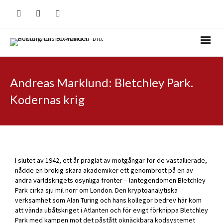
Andreas Marklund: Bletchley Park.
Kodernas krig
I slutet av 1942, ett år präglat av motgångar för de västallierade,
nådde en brokig skara akademiker ett genombrott på en av
andra världskrigets osynliga fronter – lantegendomen Bletchley
Park cirka sju mil norr om London. Den kryptoanalytiska
verksamhet som Alan Turing och hans kollegor bedrev här kom
att vända ubåtskriget i Atlanten och för evigt förknippa Bletchley
Park med kampen mot det påstått oknäckbara kodsystemet